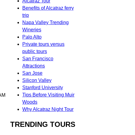
Alcatraz Tour
Benefits of Alcatraz ferry
trip
Napa Valley Trending
Wineries
Palo Alto
Private tours versus
public tours
San Francisco
Attractions
San Jose
Silicon Valley
Stanford University
Tips Before Visiting Muir
0AM
Woods
Why Alcatraz Night Tour
TRENDING TOURS