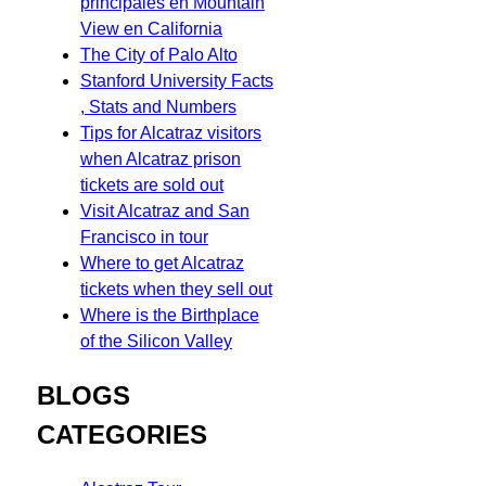
principales en Mountain
View en California
The City of Palo Alto
Stanford University Facts
, Stats and Numbers
Tips for Alcatraz visitors
when Alcatraz prison
tickets are sold out
Visit Alcatraz and San
Francisco in tour
Where to get Alcatraz
tickets when they sell out
Where is the Birthplace
of the Silicon Valley
BLOGS
CATEGORIES