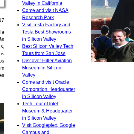
Valley in California
Come and visit NASA
Research Park
17
Visit Tesla Factory and
Tesla Best Showrooms
la
in Silicon Valley
ás
Best Silicon Valley Tech
s,
Tours from San Jose
os
Discover Hiller Aviation
los
Museum in Silicon
pm
Valley
es
Come and visit Oracle
Corporation Headquarter
in Silicon Valley
Tech Tour of Intel
Museum & Headquarter
in Silicon Valley
Visit Googleplex, Google
Campus and