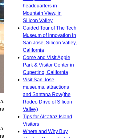
headquarters in
Mountain View, in
Silicon Valley
Guided Tour of The Tech
Museum of Innovation in
San Jose, Silicon Valley,
California
Come and Visit Apple
Park & Visitor Center in
Cupertino, California
Visit San Jose
museums, attractions
and Santana Row(the
a.
Rodeo Drive of Silicon
ra
Valley)
Tips for Alcatraz Island
Visitors
a.
Where and Why Buy
ra