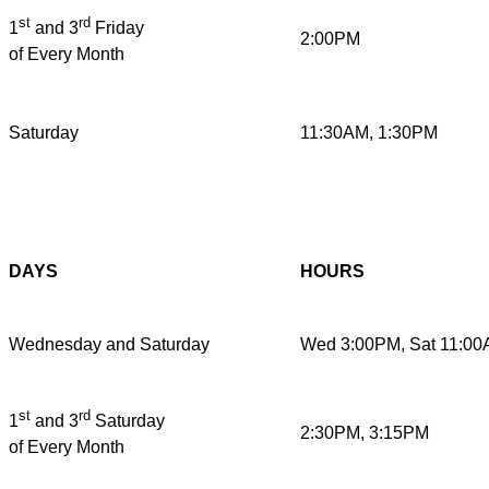
st
rd
1
and 3
Friday
2:00PM
of Every Month
Saturday
11:30AM, 1:30PM
DAYS
HOURS
Wednesday and Saturday
Wed 3:00PM, Sat 11:0
st
rd
1
and 3
Saturday
2:30PM, 3:15PM
of Every Month