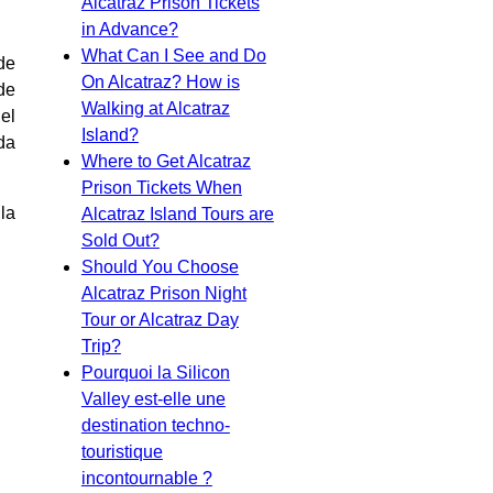
Alcatraz Prison Tickets
in Advance?
What Can I See and Do
de
On Alcatraz? How is
de
Walking at Alcatraz
el
Island?
da
Where to Get Alcatraz
Prison Tickets When
la
Alcatraz Island Tours are
Sold Out?
Should You Choose
Alcatraz Prison Night
Tour or Alcatraz Day
Trip?
Pourquoi la Silicon
Valley est-elle une
destination techno-
touristique
incontournable ?