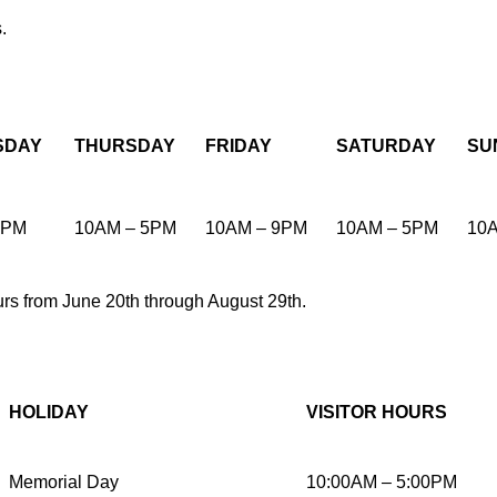
.
SDAY
THURSDAY
FRIDAY
SATURDAY
SU
5PM
10AM – 5PM
10AM – 9PM
10AM – 5PM
10
s from June 20th through August 29th.
HOLIDAY
VISITOR HOURS
Memorial Day
10:00AM – 5:00PM