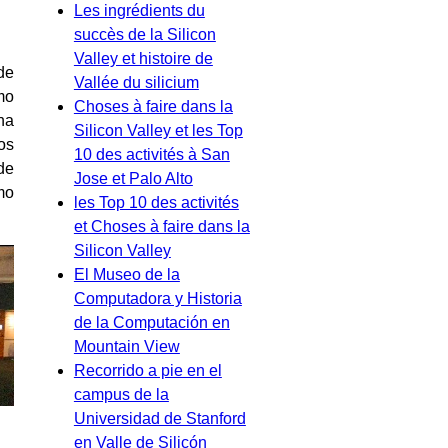
Les ingrédients du
succès de la Silicon
Valley et histoire de
de
Vallée du silicium
mo
Choses à faire dans la
na
Silicon Valley et les Top
os
10 des activités à San
de
Jose et Palo Alto
mo
les Top 10 des activités
et Choses à faire dans la
Silicon Valley
El Museo de la
Computadora y Historia
de la Computación en
Mountain View
Recorrido a pie en el
campus de la
Universidad de Stanford
en Valle de Silicón