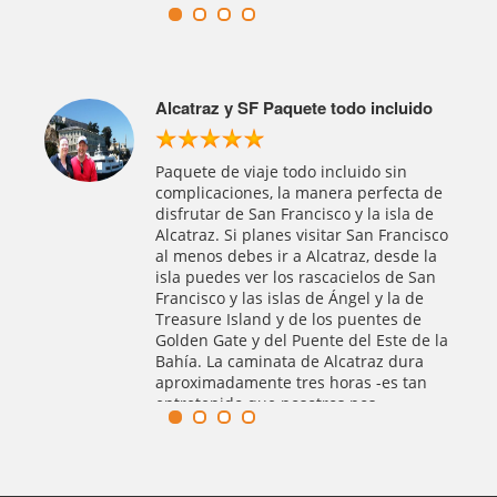
enta.
uido
Fascinante Alcatraz + SF tour
Reserve las entradas de Alcatraz con
anticipación, el tour fue mucho mejor
de lo que esperaba. Primero hicimos el
ta de
recorrido por la ciudad para ver sus
a de
atracciones turísticas como el barrio
ncisco
chino, el centro de Unión Square, la
e la
torre de Coit Tower , el Twin Peaks con
 San
las vistas de la ciudad, luego nos
 de
llevaron al terminal de Alcatraz para
de
tomar el ferry a la isla. Esta tan bien
 de la
organizado el paquete con esta
ura
empresa que te da tiempo de ir a
tan
comer algo antes de subirte al barco.
Puedes comprar en el café cerca del
terminal , en la isla no hay cafés ni
restaurantes.
o de