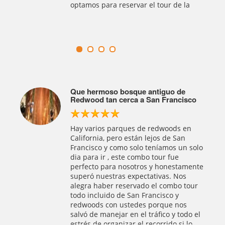
el paseo viendo los rascacielos de la
la
e
El Mejor combo Tour de San
isco
Francisco, Muir Woods & Sausalito
Olvidese de los tours en autobuses, y
mejor reserve un tour privado, se lo
en
recomiendo si es que quiere
n
aprovechar al máximo su dia para
n solo
visitar San Francisco, Muir Woods y
Sausalito, estos son los destinos más
amente
populares y que puede hacer todo en
s
un dia, asi ahorran tiempo y dinero, el
tour
guía que nos asignaron conoce un
montón y hablan español. ¡Un bono
s
extra por ellos!
do el
 lo