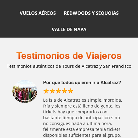
VUELOS AÉREOS
REDWOODS Y SEQUOIAS
VALLE DE NAPA
Testimonios de Viajeros
Testimonios auténticos de Tours de Alcatraz y San Francisco
raz?
Crucero por la Bahía alrededor de isla
de Alcatraz
Este tour es una super alternativa
dida,
cuando los tickets de Alcatraz están
 los
agotados. Queremos tener siquiera la
oportunidad de tomar unas fotos de la
sino
isla de Alcatraz, ese crucero dura una
hora y pasa alrededor de la isla, y va
kets
narrado con un historias. Fue divertido
upo,