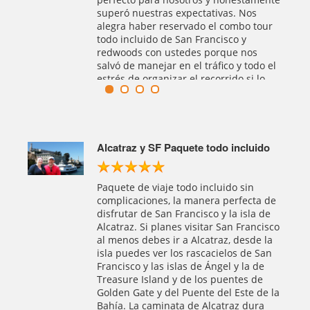
ber
perfecto para nosotros y honestamente
superó nuestras expectativas. Nos
iendo
alegra haber reservado el combo tour
in
todo incluido de San Francisco y
as
redwoods con ustedes porque nos
ncia
salvó de manejar en el tráfico y todo el
estrés de organizar el recorrido si lo
 no
hubiéramos hecho por nuestra cuenta.
da.
Alcatraz y SF Paquete todo incluido
es
Paquete de viaje todo incluido sin
ante,
complicaciones, la manera perfecta de
disfrutar de San Francisco y la isla de
por
Alcatraz. Si planes visitar San Francisco
un
al menos debes ir a Alcatraz, desde la
isla puedes ver los rascacielos de San
SUV
Francisco y las islas de Ángel y la de
mos
Treasure Island y de los puentes de
ción y
Golden Gate y del Puente del Este de la