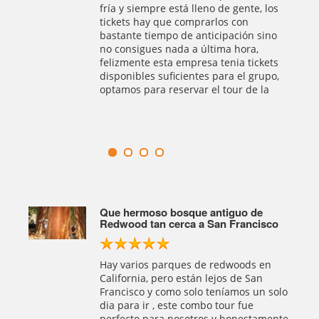
combo
La isla de Alcatraz es simple, mordida,
ríamos
fría y siempre está lleno de gente, los
en la
tickets hay que comprarlos con
mensos
bastante tiempo de anticipación sino
 de
no consigues nada a última hora,
ece
felizmente esta empresa tenia tickets
en un
disponibles suficientes para el grupo,
optamos para reservar el tour de la
.. la
ale la
ue.
Que hermoso bosque antiguo de
do
Redwood tan cerca a San Francisco
ística
Hay varios parques de redwoods en
 Muir
California, pero están lejos de San
tiene
Francisco y como solo teníamos un solo
tes a
dia para ir , este combo tour fue