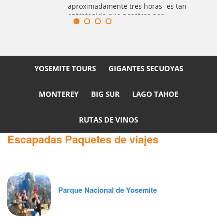
Bahía. La caminata de Alcatraz dura
lices
aproximadamente tres horas -es tan
 de
entretenido que nosotros nos
quedamos casi 5 horas, nos
regresamos en el último ferry a la
ciudad y esta incluido en el precio de
las entradas.
YOSEMITE TOURS
GIGANTES SECUOYAS
MONTEREY
BIG SUR
LAGO TAHOE
RUTAS DE VINOS
Escapadas Paquetes de viajes
Parque Nacional de Yosemite