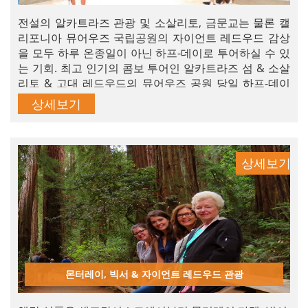
전설의 알카트라즈 관광 및 소살리토, 금문교는 물론 캘
리포니아 뮤어우즈 국립공원의 자이언트 레드우드 감상
을 모두 하루 온종일이 아닌 하프-데이로 투어하실 수 있
는 기회. 최고 인기의 콤보 투어인 알카트라즈 섬 & 소살
리토 & 고대 레드우드의 뮤어우즈 공원 당일 하프-데이
투어를 지금 예약하세요. 샌프란시스코에서 가장 알찬 하
상세보기
루를 보낼 수 있습니다.
상세보기
몬터레이, 빅서 & 자이언트 레드우드 관광