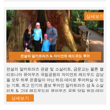
보세요. 알카트라즈 섬 관광은 샌프란시스코와 캘리포니
아를 방문하는 분들이라면 반드시 가봐야 할 매력적인 관
광지 중 하나입니다.
상세보기
전설의 알카트라즈 & 자이언트 레드우드 투어
전설의 알카트라즈 관광 및 소살리토, 금문교는 물론 캘
리포니아 뮤어우즈 국립공원의 자이언트 레드우드 감상
을 모두 하루 온종일이 아닌 하프-데이로 투어하실 수 있
는 기회. 최고 인기의 콤보 투어인 알카트라즈 섬 & 소살
리토 & 고대 레드우드의 뮤어우즈 공원 당일 하프-데이
투어를 지금 예약하세요. 샌프란시스코에서 가장 알찬 하
상세보기
루를 보낼 수 있습니다.