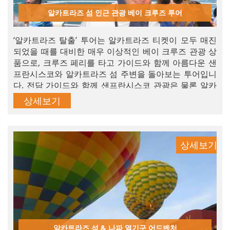
알카트라즈 섬 인근 관광 베이 크루즈 투어
‘알카트라즈 탈출’ 투어는 알카트라즈 티켓이 모두 매진
되었을 때를 대비한 매우 이상적인 베이 크루즈 관광 상
품으로, 크루즈 페리를 타고 가이드와 함께 아름다운 샌
프란시스코와 알카트라즈 섬 주변을 돌아보는 투어입니
다. 전담 가이드와 함께 샌프란시스코 관광은 물론 알카
트라즈 섬 인근과 금문교 아래를 둘러보는 6시간 동안의
상세보기
맞춤형 어드벤처 콤보 투어를 지금 예약하세요. 샌프란시
스코에서의 휴가를 가장 알차게 보내실 수 있습니다.
상세보기
알카트라즈 섬 & 나파 열기구 어드벤처