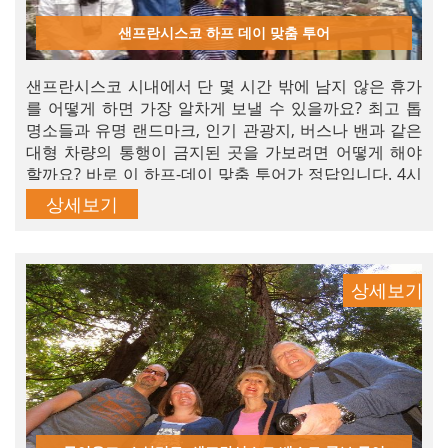
샌프란시스코 하프 데이 맞춤 투어
샌프란시스코 시내에서 단 몇 시간 밖에 남지 않은 휴가
를 어떻게 하면 가장 알차게 보낼 수 있을까요? 최고 톱
명소들과 유명 랜드마크, 인기 관광지, 버스나 밴과 같은
대형 차량의 통행이 금지된 곳을 가보려면 어떻게 해야
할까요? 바로 이 하프-데이 맞춤 투어가 정답입니다. 4시
간 시티 맞춤 투어에 도어-투-도어 서비스로 시간을 절약
상세보기
하고 모두 둘러보세요.
상세보기