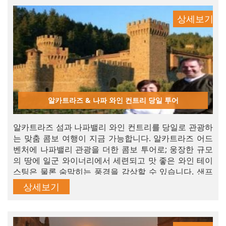
상세보기
알카트라즈 & 나파 와인 컨트리 당일 투어
알카트라즈 섬과 나파밸리 와인 컨트리를 당일로 관광하
는 맞춤 콤보 여행이 지금 가능합니다. 알카트라즈 어드
벤처에 나파밸리 관광을 더한 콤보 투어로; 웅장한 규모
의 땅에 일군 와이너리에서 세련되고 맛 좋은 와인 테이
스팅은 물론 숨막히는 풍경을 감상할 수 있습니다. 샌프
란시스코 베이에서 단 하루 밖에 시간이 없는 분들에게
상세보기
안성맞춤이 될 와인 컨트리 겟어웨이 당일 투어입니다.