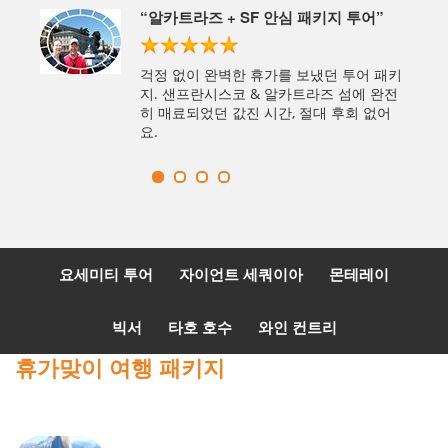
죠
“알카트라즈 + SF 안심 패키지 투어”
즈가 샌
걱정 없이 완벽한 휴가를 보냈던 투어 패키
각해요.
지. 샌프란시스코 & 알카트라즈 섬에 완전
히 매료되었던 값진 시간, 절대 후회 없어
요.
요세미티 투어
자이언트 세쿼이아
몬테레이
빅서
타호 호수
와인 컨트리
휴가맞이 여행 패키지