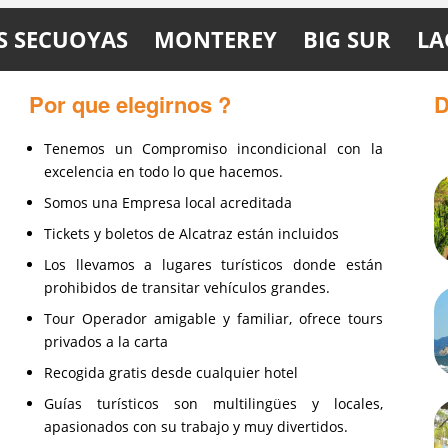
foto al puente Golden Gate. El
ciudad y esta incluido en el precio
paquete viene con las entradas a la
de las entradas.
isla, y transbordador de ida y vuelta.
S SECUOYAS
MONTEREY
BIG SUR
LA
Por que elegirnos ?
D
Tenemos un Compromiso incondicional con la
excelencia en todo lo que hacemos.
Somos una Empresa local acreditada
Tickets y boletos de Alcatraz están incluidos
Los llevamos a lugares turísticos donde están
prohibidos de transitar vehículos grandes.
Tour Operador amigable y familiar, ofrece tours
privados a la carta
Recogida gratis desde cualquier hotel
Guías turísticos son multilingües y locales,
apasionados con su trabajo y muy divertidos.