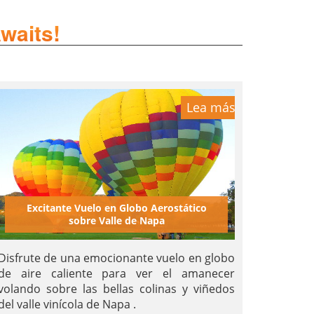
waits!
Lea más
Excitante Vuelo en Globo Aerostático
sobre Valle de Napa
Disfrute de una emocionante vuelo en globo
de aire caliente para ver el amanecer
volando sobre las bellas colinas y viñedos
del valle vinícola de Napa .