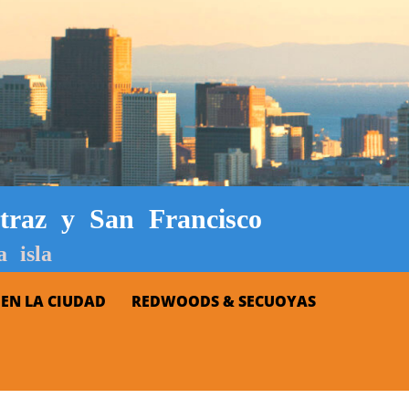
atraz y San Francisco
 isla
 EN LA CIUDAD
REDWOODS & SECUOYAS