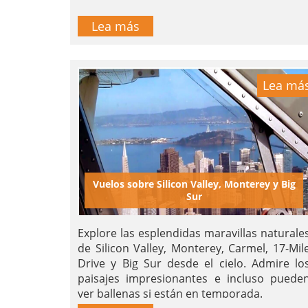
Lea más
Lea má
Vuelos sobre Silicon Valley, Monterey y Big
Sur
Explore las esplendidas maravillas naturale
de Silicon Valley, Monterey, Carmel, 17-Mil
Drive y Big Sur desde el cielo. Admire lo
paisajes impresionantes e incluso puede
ver ballenas si están en temporada.