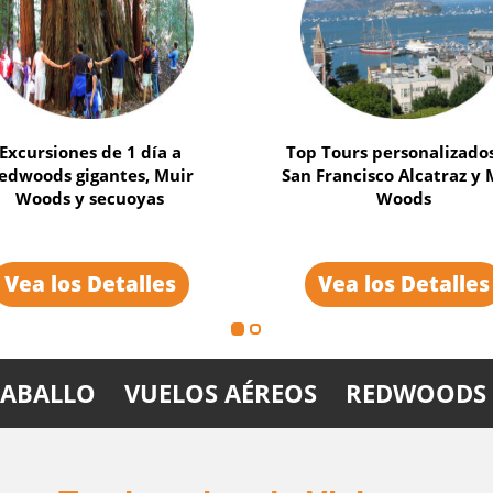
a por Silicon Valley y sus
Recorrido por La Avenid
tracciones con Alcatraz
las secuoyas gigantes de
San Francisco
Vea los Detalles
Vea los Detalles
CABALLO
VUELOS AÉREOS
REDWOODS 