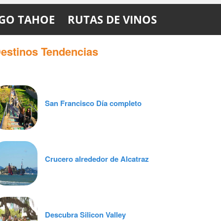
c
preocu
terminal , en la isla no hay cafés ni
restaurantes.
GO TAHOE
RUTAS DE VINOS
estinos Tendencias
San Francisco Día completo
Crucero alrededor de Alcatraz