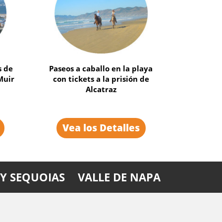
a de
Aventuras al aire libre: Vuelos
sde
en hidroavión, tirolesas,
canopy, cabalgata, safari y
mucho más
Vea los Detalles
Y SEQUOIAS
VALLE DE NAPA