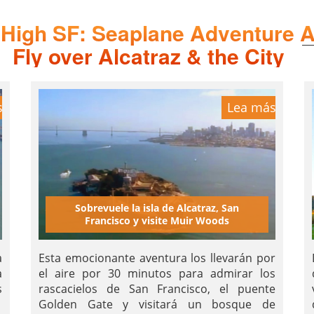
 High SF: Seaplane Adventure A
Fly over Alcatraz & the City
s
Lea más
Sobrevuele la isla de Alcatraz, San
Francisco y visite Muir Woods
a
Esta emocionante aventura los llevarán por
a
el aire por 30 minutos para admirar los
s
rascacielos de San Francisco, el puente
Golden Gate y visitará un bosque de