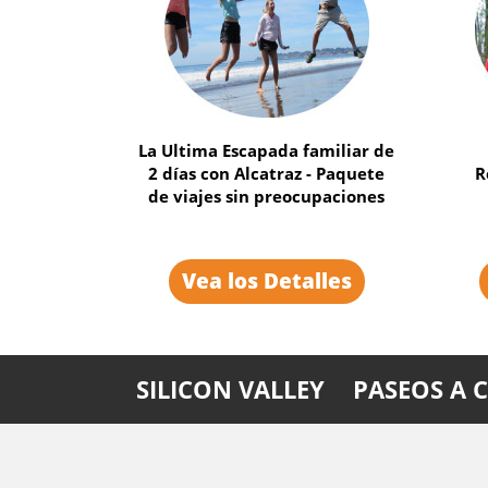
Paseos de 1 día Isla de Alcatraz
Rut
con boletos de la prisión y
a
ferry incluido
Vea los Detalles
SILICON VALLEY
PASEOS A 