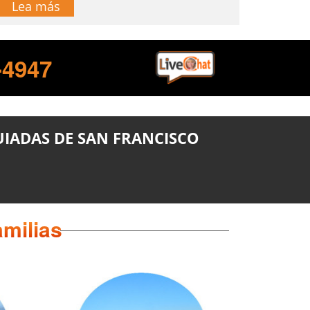
Lea más
-4947
GUIADAS DE SAN FRANCISCO
amilias