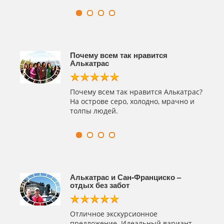
щению
Почему всем так нравится
Алькатрас
вы в
Почему всем так нравится Алькатрас?
удс и
На острове серо, холодно, мрачно и
толпы людей.
щению
Алькатрас и Сан-Франциско –
отдых без забот
Отличное экскурсионное
ско и
предложение. Идеальный вариант