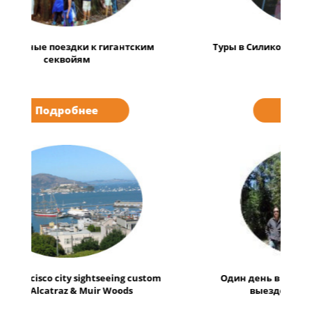
Туры в Силиконовую долину с посещением
Алькатрас
Подробнее
Один день в рощах гигантских секвой с
выездом из Сан-Франциско