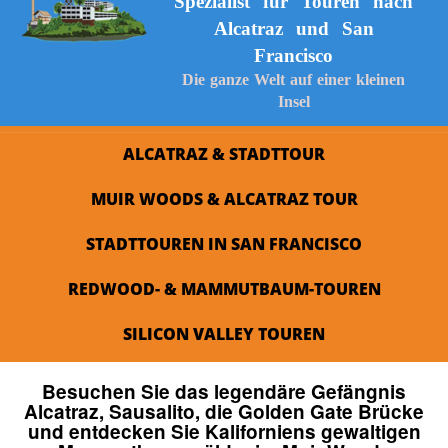
Spezialist fur Touren nach
Alcatraz und San
Francisco
Die ganze Welt auf einer kleinen
Insel
ALCATRAZ & STADTTOUR
MUIR WOODS & ALCATRAZ TOUR
STADTTOUREN IN SAN FRANCISCO
REDWOOD- & MAMMUTBAUM-TOUREN
SILICON VALLEY TOUREN
Besuchen Sie das legendäre Gefängnis
Alcatraz, Sausalito, die Golden Gate Brücke
und entdecken Sie Kaliforniens gewaltigen