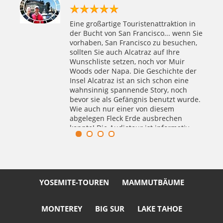
&
Extra 5-Star Stadt Privattour
Eine großartige Touristenattraktion in
o, wie
der Bucht von San Francisco... wenn Sie
orris
vorhaben, San Francisco zu besuchen,
sollten Sie auch Alcatraz auf Ihre
ellt
Wunschliste setzen, noch vor Muir
nauso
Woods oder Napa. Die Geschichte der
aus
Insel Alcatraz ist an sich schon eine
wahnsinnig spannende Story, noch
bevor sie als Gefängnis benutzt wurde.
be
Wie auch nur einer von diesem
abgelegen Fleck Erde ausbrechen
und
konnte! Die Audiotour ist informativ
n
und die Geschichten und Geräusche
 die
der Wärter machen die ganze
iniert
Erfahrung real. Ich nehme richtig gute
nder
Fotos mit nach Japan, die ich meinen
Freunden zeigen kann.
YOSEMITE-TOUREN
MAMMUTBÄUME
MONTEREY
BIG SUR
LAKE TAHOE