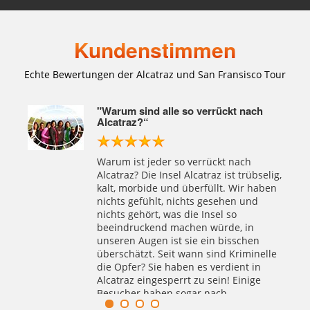
NAPA VALLEY
Kundenstimmen
Echte Bewertungen der Alcatraz und San Fransisco Tour
our”
"Warum sind alle so verrückt nach
Alcatraz?“
Warum ist jeder so verrückt nach
r
Alcatraz? Die Insel Alcatraz ist trübselig,
n nur
kalt, morbide und überfüllt. Wir haben
eld
nichts gefühlt, nichts gesehen und
e im
nichts gehört, was die Insel so
beeindruckend machen würde, in
bst
unseren Augen ist sie ein bisschen
überschätzt. Seit wann sind Kriminelle
e
die Opfer? Sie haben es verdient in
onen
Alcatraz eingesperrt zu sein! Einige
ie bei
Besucher haben sogar nach